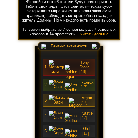
Фолрейн и его обитатели будут рады принять
Тебя в свои ряды. Этот фантастический кусок
затерянного мира живет по своим законам и
правилам, соблюдать которые обязан каждый
житель Долины. Но у каждого есть право выбора.
Ты волен выбрать из 7 основных рас, 7 основных
классов и 14 профессий...
читать дальше
Рейтинг активности
Tony
1.
Stark
[18]
xzerox
2.
[17]
Argan
3.
[17]
Kastiel
4.
[17]
Gleb
5.
[17]