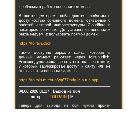
Проблемы в работе основного домена
В настоящее время наблюдаются проблемы с
доступностью основного домена, связанные с
работой сетевой инфраструктуры Cloudflare в
некоторых регионах. До устранения неполадок
рекомендуем использовать прямой домен:
https://folrain.click
Также доступно зеркало сайта, которое в
данный момент работает через folrain.click.
Рекомендуем использовать его пользователям,
у которых заблокирован доступ к сайту или не
открываются основные домены:
https://folrain-mirror-nfyg677mdq-lz.a.run.app
04.06.2026 01:17 | Выход из боя
автор:
FOLRAIN
[16]
Теперь для выхода из боя нужно пройти
небольшую проверку — выбрать одну картинку
из трёх, которая отличается от двух остальных.
03.06.2026 21:58 | Автобой