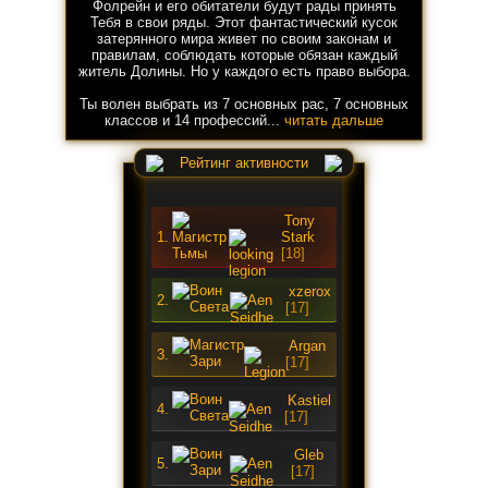
Фолрейн и его обитатели будут рады принять
Тебя в свои ряды. Этот фантастический кусок
затерянного мира живет по своим законам и
правилам, соблюдать которые обязан каждый
житель Долины. Но у каждого есть право выбора.
Ты волен выбрать из 7 основных рас, 7 основных
классов и 14 профессий...
читать дальше
Рейтинг активности
Tony
1.
Stark
[18]
xzerox
2.
[17]
Argan
3.
[17]
Kastiel
4.
[17]
Gleb
5.
[17]