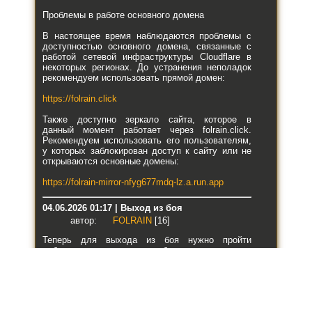
Проблемы в работе основного домена
В настоящее время наблюдаются проблемы с
доступностью основного домена, связанные с
работой сетевой инфраструктуры Cloudflare в
некоторых регионах. До устранения неполадок
рекомендуем использовать прямой домен:
https://folrain.click
Также доступно зеркало сайта, которое в
данный момент работает через folrain.click.
Рекомендуем использовать его пользователям,
у которых заблокирован доступ к сайту или не
открываются основные домены:
https://folrain-mirror-nfyg677mdq-lz.a.run.app
04.06.2026 01:17 | Выход из боя
автор:
FOLRAIN
[16]
Теперь для выхода из боя нужно пройти
небольшую проверку — выбрать одну картинку
из трёх, которая отличается от двух остальных.
03.06.2026 21:58 | Автобой