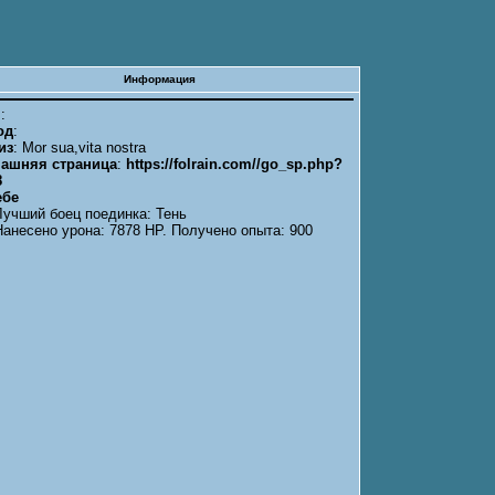
Информация
я
:
од
:
из
: Mor sua,vita nostra
ашняя страница
:
https://folrain.com//go_sp.php?
8
ебе
Лучший боец поединка: Тень
Нанесено урона: 7878 HP. Получено опыта: 900