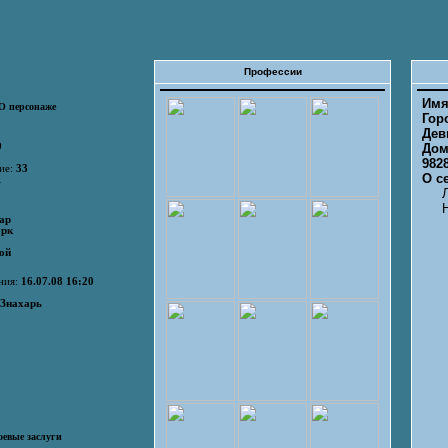
Профессии
Им
О персонаже
Гор
Дев
9
Дом
982
ие:
33
О с
1
2
ар
орк
ой
ния:
16.07.08 16:20
Знахарь
оевые заслуги