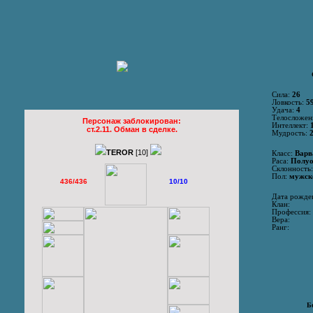
Сила:
26
Ловкость:
5
Удача:
4
Телосложен
Персонаж заблокирован:
Интеллект:
ст.2.11. Обман в сделке.
Мудрость:
TEROR
[10]
Класс:
Варв
Раса:
Полу
Склонность:
Пол:
мужск
436/436
10/10
Дата рожде
Клан:
Профессия:
Вера:
Ранг:
Б