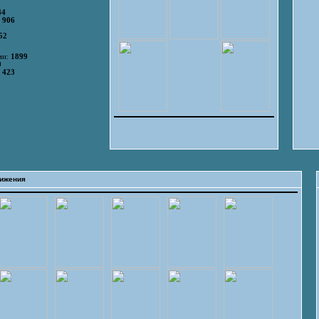
84
:
906
52
ми:
1899
0
:
423
ижения