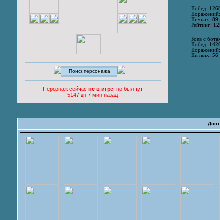
Побед:
126
Поражений
Ничьих:
89
Рейтинг:
12
Боев с бота
Побед:
142
Поражений
Ничьих:
56
Персонаж сейчас
не в игре
, но был тут
5147 дн 7 мин назад
Дост