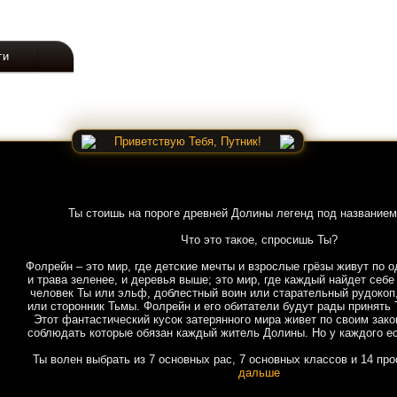
ги
Приветствую Тебя, Путник!
Ты стоишь на пороге древней Долины легенд под названием
Что это такое, спросишь Ты?
Фолрейн – это мир, где детские мечты и взрослые грёзы живут по о
и трава зеленее, и деревья выше; это мир, где каждый найдет себе
человек Ты или эльф, доблестный воин или старательный рудокоп
или сторонник Тьмы. Фолрейн и его обитатели будут рады принять 
Этот фантастический кусок затерянного мира живет по своим зако
соблюдать которые обязан каждый житель Долины. Но у каждого ес
Ты волен выбрать из 7 основных рас, 7 основных классов и 14 пр
дальше