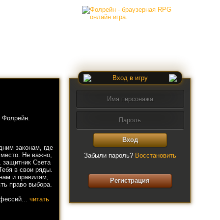
Вход в игру
 Фолрейн.
Вход
дним законам, где
 место. Не важно,
Забыли пароль?
Восстановить
, защитник Света
Тебя в свои ряды.
нам и правилам,
Регистрация
ть право выбора.
офессий...
читать