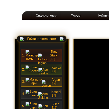
Энциклопедия
Форум
Рейтин
Рейтинг активности
Tony
1.
Stark
[18]
xzerox
2.
[17]
Argan
3.
[17]
Kastiel
4.
[17]
Gleb
5.
[17]