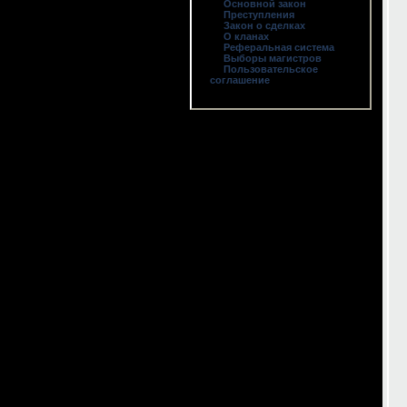
Основной закон
Преступления
Закон о сделках
О кланах
Реферальная система
Выборы магистров
Пользовательское
соглашение