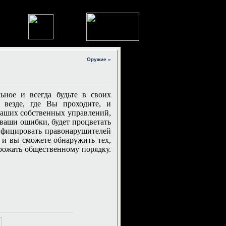
Оружие »
ьное и всегда будьте в своих
 везде, где Вы проходите, и
 ваших собственных управлений,
ваши ошибки, будет процветать
тифицировать правонарушителей
 и вы сможете обнаружить тех,
грожать общественному порядку.