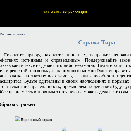
FOLRAIN - энциклопедия
 Клановые замки
Стража Тира
Покажите правду, накажите виновных, исправьте неправил
действиях истинным и справедливым. Поддерживайте закон
аказывайте тех, кто делает что-либо незаконно. Ведите записи
ел и решений, поскольку с их помощью можно будет исправить 
аша хватка на законах всех земель, а ваша способность иден
асширится. Будьте бдительны в своих наблюдениях и порывах,
то затевает несправедливость, прежде чем их действия будут у
беспечьте месть виновным за тех, кто не может сделать это сам.
Образы стражей
Верховный страж